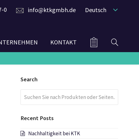
7-0
info@ktkgmbh.de
Deutsch
NTERNEHMEN
KONTAKT
Search
Suchen
Submit
Sie
nach
Produkten
Recent Posts
oder
Seiten...
Nachhaltigkeit bei KTK