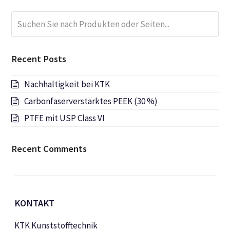
Suchen
Submi
Sie
nach
Produkten
Recent Posts
oder
Seiten...
Nachhaltigkeit bei KTK
Carbonfaserverstärktes PEEK (30 %)
PTFE mit USP Class VI
Recent Comments
KONTAKT
KTK Kunststofftechnik