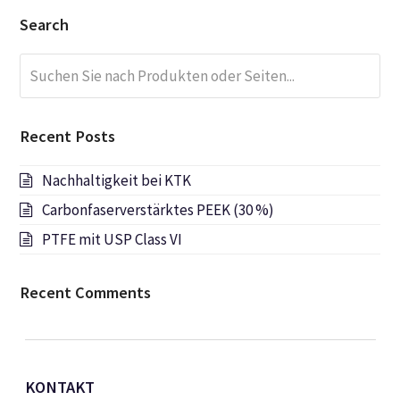
Search
Suchen
Submi
Sie
nach
Produkten
Recent Posts
oder
Seiten...
Nachhaltigkeit bei KTK
Carbonfaserverstärktes PEEK (30 %)
PTFE mit USP Class VI
Recent Comments
KONTAKT