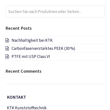
Suchen
Submi
Sie
nach
Produkten
Recent Posts
oder
Seiten...
Nachhaltigkeit bei KTK
Carbonfaserverstärktes PEEK (30 %)
PTFE mit USP Class VI
Recent Comments
KONTAKT
KTK Kunststofftechnik