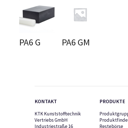
PA6 G
PA6 GM
AUSFÜHRUNG
AUSFÜHRUNG
WÄHLEN
WÄHLEN
KONTAKT
PRODUKTE
KTK Kunststofftechnik
Produktgrup
Vertriebs GmbH
Produktfinde
Industriestraße 16
Restebörse