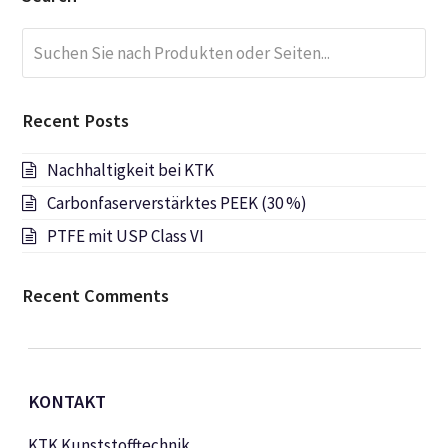
Suchen
Submi
Sie
nach
Produkten
Recent Posts
oder
Seiten...
Nachhaltigkeit bei KTK
Carbonfaserverstärktes PEEK (30 %)
PTFE mit USP Class VI
Recent Comments
KONTAKT
KTK Kunststofftechnik