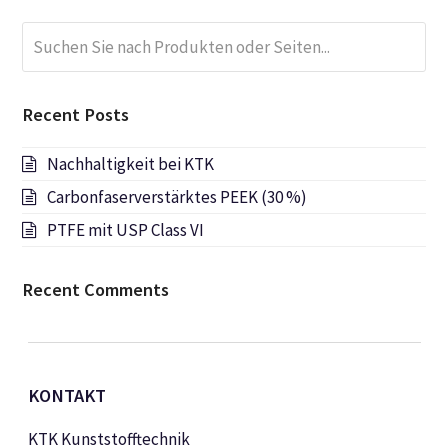
Suchen
Submi
Sie
nach
Produkten
Recent Posts
oder
Seiten...
Nachhaltigkeit bei KTK
Carbonfaserverstärktes PEEK (30 %)
PTFE mit USP Class VI
Recent Comments
KONTAKT
KTK Kunststofftechnik