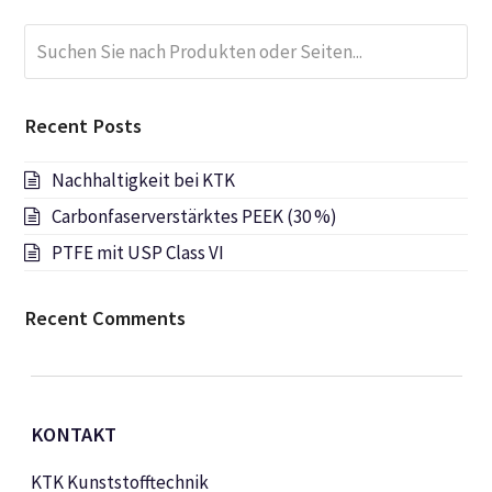
Suchen
Submi
Sie
nach
Produkten
Recent Posts
oder
Seiten...
Nachhaltigkeit bei KTK
Carbonfaserverstärktes PEEK (30 %)
PTFE mit USP Class VI
Recent Comments
KONTAKT
KTK Kunststofftechnik