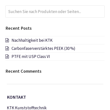
Suchen
Submi
Sie
nach
Produkten
Recent Posts
oder
Seiten...
Nachhaltigkeit bei KTK
Carbonfaserverstärktes PEEK (30 %)
PTFE mit USP Class VI
Recent Comments
KONTAKT
KTK Kunststofftechnik