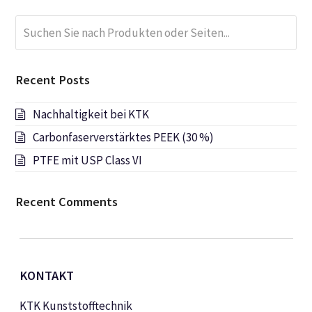
Suchen
Submi
Sie
nach
Produkten
Recent Posts
oder
Seiten...
Nachhaltigkeit bei KTK
Carbonfaserverstärktes PEEK (30 %)
PTFE mit USP Class VI
Recent Comments
KONTAKT
KTK Kunststofftechnik