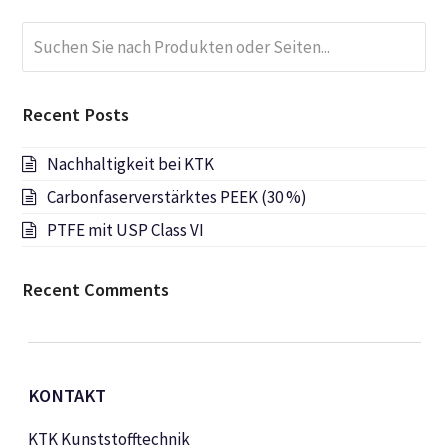
Suchen
Submi
Sie
nach
Produkten
Recent Posts
oder
Seiten...
Nachhaltigkeit bei KTK
Carbonfaserverstärktes PEEK (30 %)
PTFE mit USP Class VI
Recent Comments
KONTAKT
KTK Kunststofftechnik