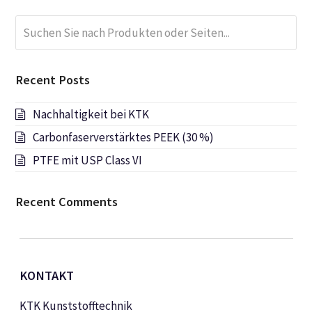
Suchen
Submi
Sie
nach
Produkten
Recent Posts
oder
Seiten...
Nachhaltigkeit bei KTK
Carbonfaserverstärktes PEEK (30 %)
PTFE mit USP Class VI
Recent Comments
KONTAKT
KTK Kunststofftechnik