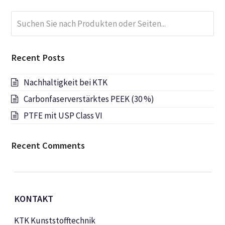
Suchen
Submi
Sie
nach
Produkten
Recent Posts
oder
Seiten...
Nachhaltigkeit bei KTK
Carbonfaserverstärktes PEEK (30 %)
PTFE mit USP Class VI
Recent Comments
KONTAKT
KTK Kunststofftechnik