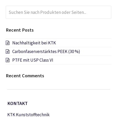
Suchen
Submi
Sie
nach
Produkten
Recent Posts
oder
Seiten...
Nachhaltigkeit bei KTK
Carbonfaserverstärktes PEEK (30 %)
PTFE mit USP Class VI
Recent Comments
KONTAKT
KTK Kunststofftechnik