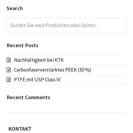
Search
Suchen
Submi
Sie
nach
Produkten
Recent Posts
oder
Seiten...
Nachhaltigkeit bei KTK
Carbonfaserverstärktes PEEK (30 %)
PTFE mit USP Class VI
Recent Comments
KONTAKT