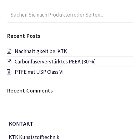
Suchen
Submi
Sie
nach
Produkten
Recent Posts
oder
Seiten...
Nachhaltigkeit bei KTK
Carbonfaserverstärktes PEEK (30 %)
PTFE mit USP Class VI
Recent Comments
KONTAKT
KTK Kunststofftechnik