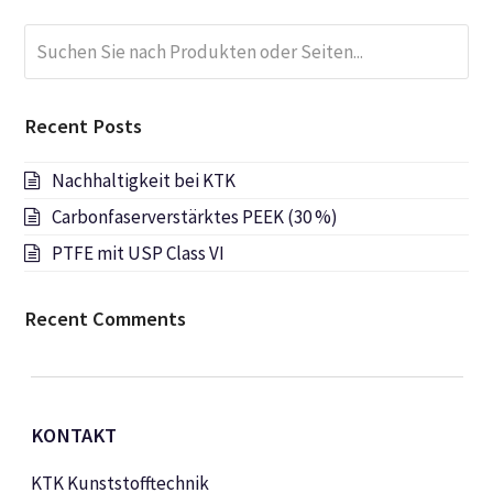
Suchen
Submi
Sie
nach
Produkten
Recent Posts
oder
Seiten...
Nachhaltigkeit bei KTK
Carbonfaserverstärktes PEEK (30 %)
PTFE mit USP Class VI
Recent Comments
KONTAKT
KTK Kunststofftechnik