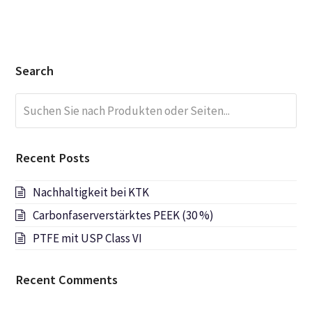
Search
Suchen
Submi
Sie
nach
Produkten
Recent Posts
oder
Seiten...
Nachhaltigkeit bei KTK
Carbonfaserverstärktes PEEK (30 %)
PTFE mit USP Class VI
Recent Comments