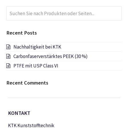
Suchen
Submi
Sie
nach
Produkten
Recent Posts
oder
Seiten...
Nachhaltigkeit bei KTK
Carbonfaserverstärktes PEEK (30 %)
PTFE mit USP Class VI
Recent Comments
KONTAKT
KTK Kunststofftechnik