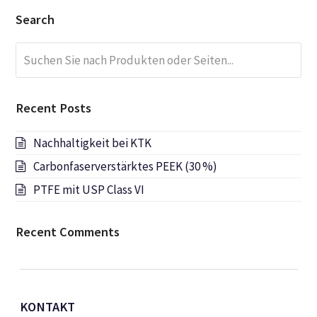
Search
Suchen
Submi
Sie
nach
Produkten
Recent Posts
oder
Seiten...
Nachhaltigkeit bei KTK
Carbonfaserverstärktes PEEK (30 %)
PTFE mit USP Class VI
Recent Comments
KONTAKT