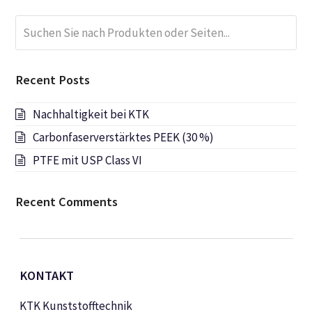
Suchen
Submi
Sie
nach
Produkten
Recent Posts
oder
Seiten...
Nachhaltigkeit bei KTK
Carbonfaserverstärktes PEEK (30 %)
PTFE mit USP Class VI
Recent Comments
KONTAKT
KTK Kunststofftechnik