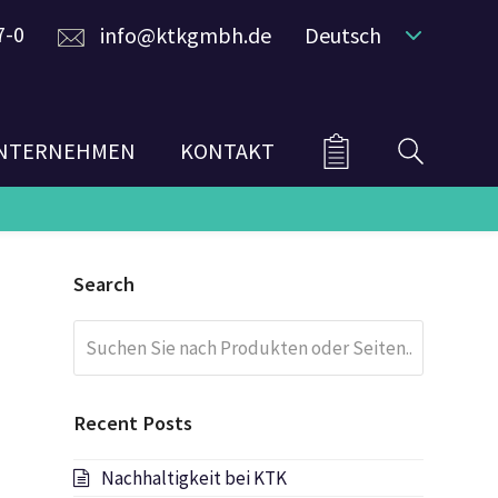
7-0
info@ktkgmbh.de
Deutsch
NTERNEHMEN
KONTAKT
Search
Suchen
Submit
Sie
nach
Produkten
Recent Posts
oder
Seiten...
Nachhaltigkeit bei KTK