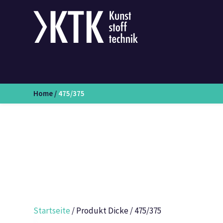
Home
/
475/375
Startseite
/ Produkt Dicke / 475/375