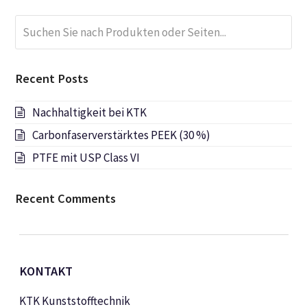
Suchen
Submi
Sie
nach
Produkten
Recent Posts
oder
Seiten...
Nachhaltigkeit bei KTK
Carbonfaserverstärktes PEEK (30 %)
PTFE mit USP Class VI
Recent Comments
KONTAKT
KTK Kunststofftechnik