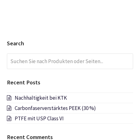
Search
Suchen
Submi
Sie
nach
Produkten
Recent Posts
oder
Seiten...
Nachhaltigkeit bei KTK
Carbonfaserverstärktes PEEK (30 %)
PTFE mit USP Class VI
Recent Comments