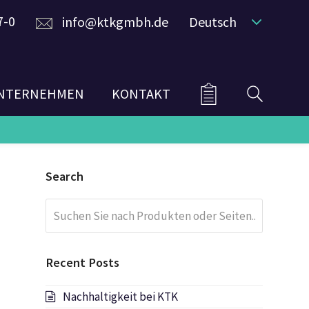
7-0
info@ktkgmbh.de
Deutsch
NTERNEHMEN
KONTAKT
Search
Suchen
Submit
Sie
nach
Produkten
Recent Posts
oder
Seiten...
Nachhaltigkeit bei KTK