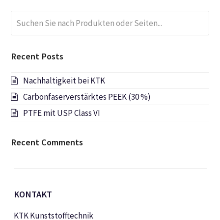
Suchen
Submi
Sie
nach
Produkten
Recent Posts
oder
Seiten...
Nachhaltigkeit bei KTK
Carbonfaserverstärktes PEEK (30 %)
PTFE mit USP Class VI
Recent Comments
KONTAKT
KTK Kunststofftechnik