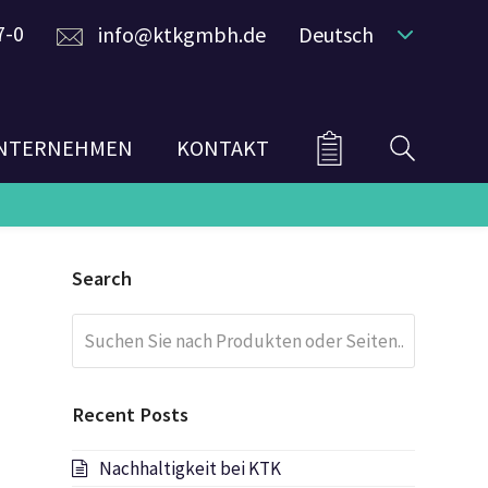
7-0
info@ktkgmbh.de
Deutsch
NTERNEHMEN
KONTAKT
Search
Suchen
Submit
Sie
nach
Produkten
Recent Posts
oder
Seiten...
Nachhaltigkeit bei KTK