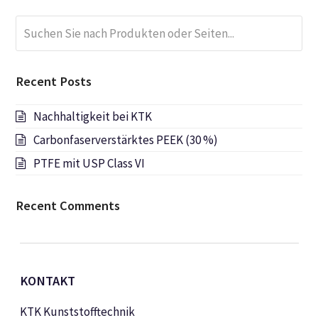
Suchen
Submi
Sie
nach
Produkten
Recent Posts
oder
Seiten...
Nachhaltigkeit bei KTK
Carbonfaserverstärktes PEEK (30 %)
PTFE mit USP Class VI
Recent Comments
KONTAKT
KTK Kunststofftechnik