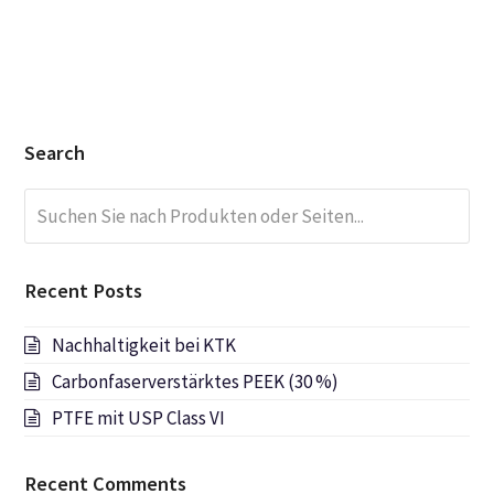
Search
Suchen
Submi
Sie
nach
Produkten
Recent Posts
oder
Seiten...
Nachhaltigkeit bei KTK
Carbonfaserverstärktes PEEK (30 %)
PTFE mit USP Class VI
Recent Comments