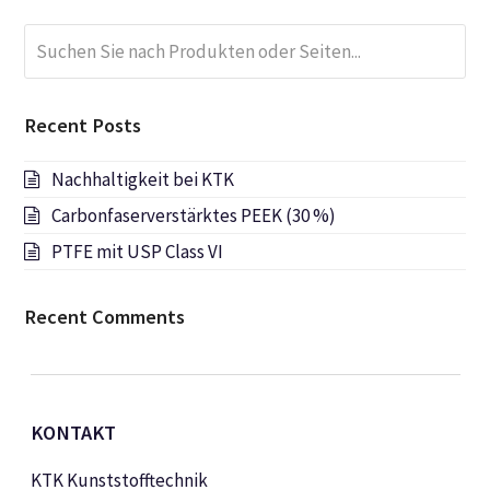
Suchen
Submi
Sie
nach
Produkten
Recent Posts
oder
Seiten...
Nachhaltigkeit bei KTK
Carbonfaserverstärktes PEEK (30 %)
PTFE mit USP Class VI
Recent Comments
KONTAKT
KTK Kunststofftechnik