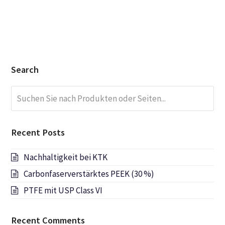
Search
Suchen
Submi
Sie
nach
Produkten
Recent Posts
oder
Seiten...
Nachhaltigkeit bei KTK
Carbonfaserverstärktes PEEK (30 %)
PTFE mit USP Class VI
Recent Comments