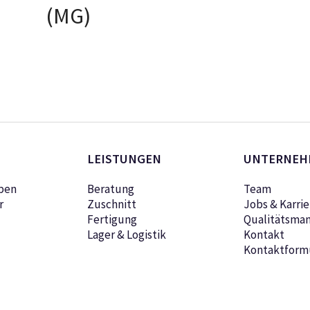
(MG)
NG
AUSFÜHRUNG
WÄHLEN
LEISTUNGEN
UNTERNEH
pen
Beratung
Team
r
Zuschnitt
Jobs & Karrie
Fertigung
Qualitätsma
Lager & Logistik
Kontakt
Kontaktform