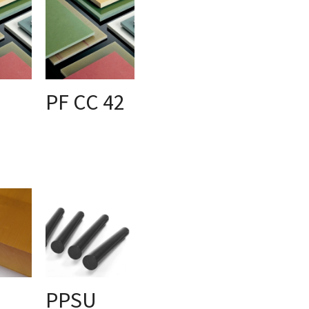
PF CC 42
NG
AUSFÜHRUNG
WÄHLEN
PPSU