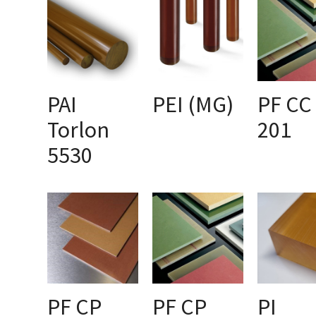
PAI
PEI (MG)
PF CC
Torlon
201
AUSFÜHRUNG
AUSFÜHRUNG
AUSFÜHRU
5530
WÄHLEN
WÄHLEN
WÄHLEN
PF CP
PF CP
PI