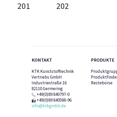
201
202
AUSFÜHRUNG
AUSFÜHRUNG
AUSFÜHRU
WÄHLEN
WÄHLEN
WÄHLEN
KONTAKT
PRODUKTE
KTK Kunststofftechnik
Produktgrup
Vertriebs GmbH
Produktfinde
Industriestraße 16
Restebörse
82110 Germering
+49(0)89 840797-0
+49(0)89 840588-96
info@ktkgmbh.de