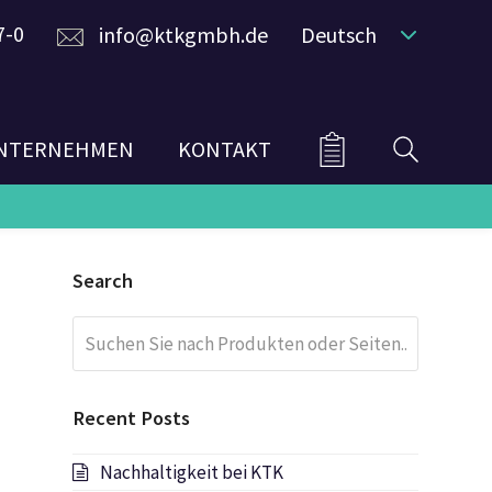
7-0
info@ktkgmbh.de
Deutsch
NTERNEHMEN
KONTAKT
Search
Suchen
Submit
Sie
nach
Produkten
Recent Posts
oder
Seiten...
Nachhaltigkeit bei KTK