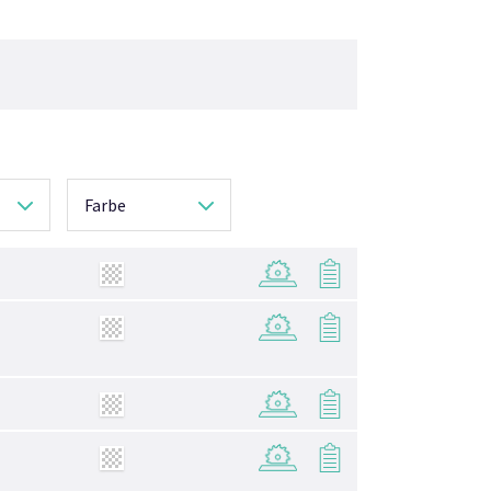
Farbe
→
→
→
→
→
→
→
→