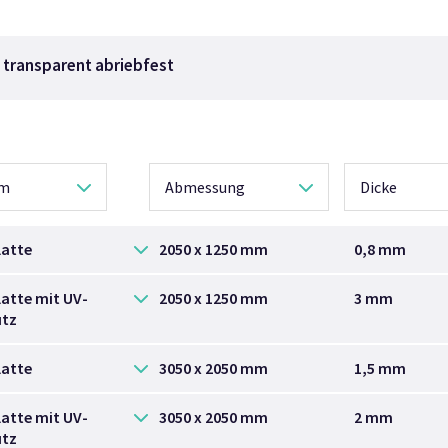
 transparent abriebfest
rm
Abmessung
Dicke
latte
2050 x 1250 mm
0,8 mm
latte mit UV-
2050 x 1250 mm
3 mm
tz
latte
3050 x 2050 mm
1,5 mm
latte mit UV-
3050 x 2050 mm
2 mm
tz