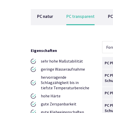
PC natur
PC transparent
PC
Fo
Eigenschaften
sehr hohe Maßstabilität
PC P
geringe Wasseraufnahme
PC P
hervorragende
Schu
Schlagzähigkeit bis in
tiefste Temperaturbereiche
PC P
hohe Härte
gute Zerspanbarkeit
PC P
Schu
gute Klebeeigenschaften