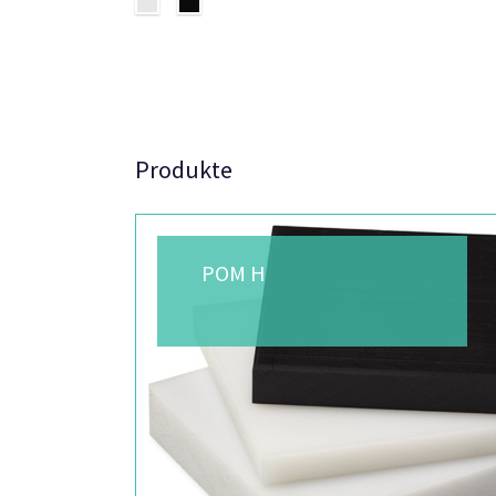
Produkte
POM H