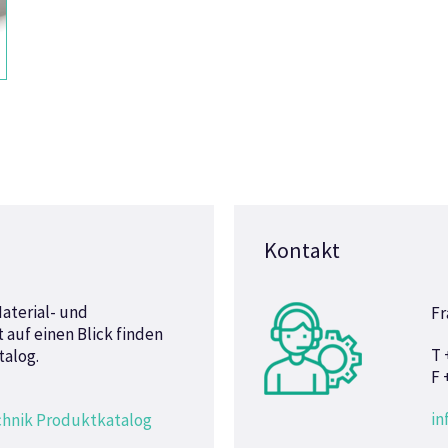
Kontakt
aterial- und
Fr
auf einen Blick finden
T 
talog.
F 
i
chnik Produktkatalog