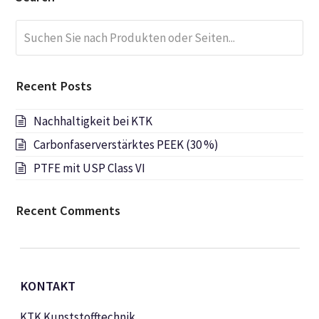
Suchen
Submi
Sie
nach
Produkten
Recent Posts
oder
Seiten...
Nachhaltigkeit bei KTK
Carbonfaserverstärktes PEEK (30 %)
PTFE mit USP Class VI
Recent Comments
KONTAKT
KTK Kunststofftechnik